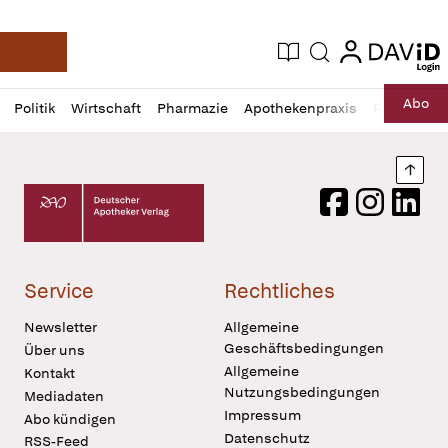
login
login
Aktuelle Ausgabe
Suche
Deutsche Apotheker Zeitung
Profil
Daz
Abo
Politik
Wirtschaft
Pharmazie
Apothekenpraxis
Recht
Sp
öffnen
Pur
Abo
öffnen
Nach
Deutscher Apotheker Verlag Logo
Facebook
Instagram
LinkedI
Service
Rechtliches
Newsletter
Allgemeine
Geschäftsbedingungen
Über uns
Allgemeine
Kontakt
Nutzungsbedingungen
Mediadaten
Impressum
Abo kündigen
Datenschutz
RSS-Feed