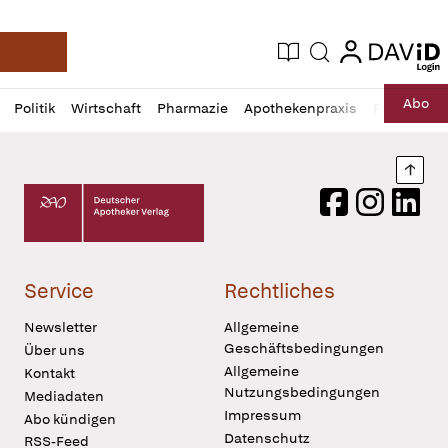
login
login
Aktuelle Ausgabe
Suche
Deutsche Apotheker Zeitung
Profil
Daz
Abo
Politik
Wirtschaft
Pharmazie
Apothekenpraxis
Recht
Sp
öffnen
Pur
Abo
öffnen
Nach
Deutscher Apotheker Verlag Logo
Facebook
Instagram
LinkedI
Service
Rechtliches
Newsletter
Allgemeine
Geschäftsbedingungen
Über uns
Allgemeine
Kontakt
Nutzungsbedingungen
Mediadaten
Impressum
Abo kündigen
Datenschutz
RSS-Feed