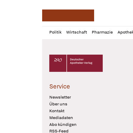
Deutsche Apotheker Ze
Profil
Daz
Politik
Wirtschaft
Pharmazie
Apothe
öffnen
Pur
Abo
öffnen
Deutscher Apotheker Verlag Logo
Service
Newsletter
Über uns
Kontakt
Mediadaten
Abo kündigen
RSS-Feed