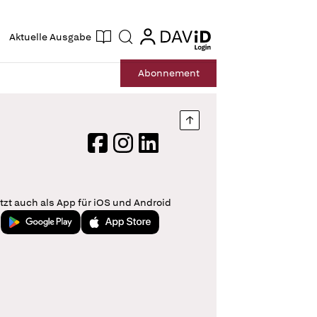
ogin
login
Aktuelle Ausgabe
Suche
Abo
nnement
Nach oben springen
Facebook
Instagram
LinkedIn
tzt auch als App für iOS und Android
Jetzt bei Google Play
Laden im App Store