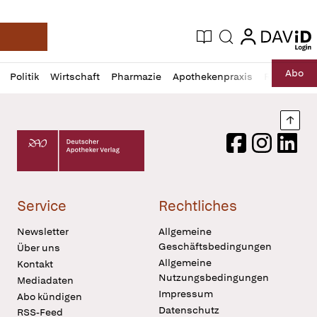
login
login
Aktuelle Ausgabe
Suche
Deutsche Apotheker Zeitung
Profil
Daz
Abo
Politik
Wirtschaft
Pharmazie
Apothekenpraxis
Recht
Sp
öffnen
Pur
Abo
öffnen
Nach
Deutscher Apotheker Verlag Logo
Facebook
Instagram
LinkedI
Service
Rechtliches
Newsletter
Allgemeine
Geschäftsbedingungen
Über uns
Allgemeine
Kontakt
Nutzungsbedingungen
Mediadaten
Impressum
Abo kündigen
Datenschutz
RSS-Feed