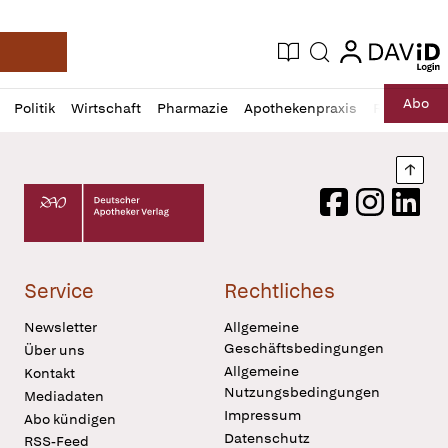
login
login
Aktuelle Ausgabe
Suche
Deutsche Apotheker Zeitung
Profil
Daz
Abo
Politik
Wirtschaft
Pharmazie
Apothekenpraxis
Recht
Sp
öffnen
Pur
Abo
öffnen
Nach
Deutscher Apotheker Verlag Logo
Facebook
Instagram
LinkedI
Service
Rechtliches
Newsletter
Allgemeine
Geschäftsbedingungen
Über uns
Allgemeine
Kontakt
Nutzungsbedingungen
Mediadaten
Impressum
Abo kündigen
Datenschutz
RSS-Feed