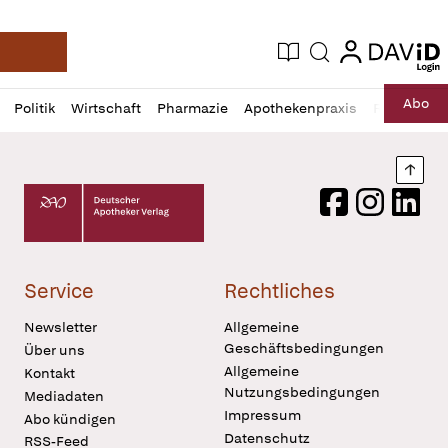
login
login
Aktuelle Ausgabe
Suche
Deutsche Apotheker Zeitung
Profil
Daz
Abo
Politik
Wirtschaft
Pharmazie
Apothekenpraxis
Recht
Sp
öffnen
Pur
Abo
öffnen
Nach
Deutscher Apotheker Verlag Logo
Facebook
Instagram
LinkedI
Service
Rechtliches
Newsletter
Allgemeine
Geschäftsbedingungen
Über uns
Allgemeine
Kontakt
Nutzungsbedingungen
Mediadaten
Impressum
Abo kündigen
Datenschutz
RSS-Feed