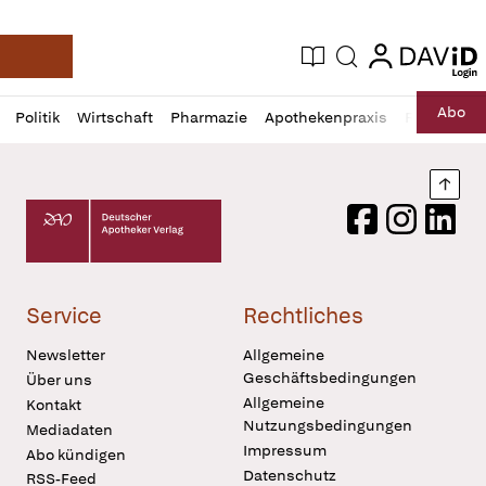
login
login
Aktuelle Ausgabe
Suche
Deutsche Apotheker Zeitung
Profil
Daz
Abo
Politik
Wirtschaft
Pharmazie
Apothekenpraxis
Recht
Sp
öffnen
Pur
Abo
öffnen
Nach
Deutscher Apotheker Verlag Logo
Facebook
Instagram
LinkedI
Service
Rechtliches
Newsletter
Allgemeine
Geschäftsbedingungen
Über uns
Allgemeine
Kontakt
Nutzungsbedingungen
Mediadaten
Impressum
Abo kündigen
Datenschutz
RSS-Feed