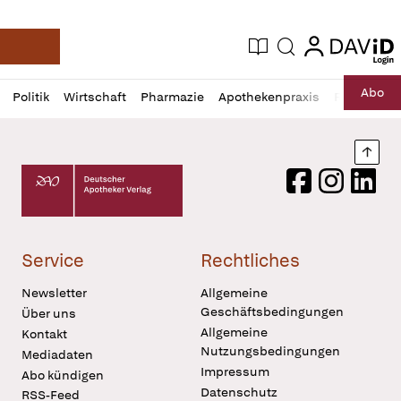
login
login
Aktuelle Ausgabe
Suche
Deutsche Apotheker Zeitung
Profil
Daz
Abo
Politik
Wirtschaft
Pharmazie
Apothekenpraxis
Recht
Sp
öffnen
Pur
Abo
öffnen
Nach
Deutscher Apotheker Verlag Logo
Facebook
Instagram
LinkedI
Service
Rechtliches
Newsletter
Allgemeine
Geschäftsbedingungen
Über uns
Allgemeine
Kontakt
Nutzungsbedingungen
Mediadaten
Impressum
Abo kündigen
Datenschutz
RSS-Feed