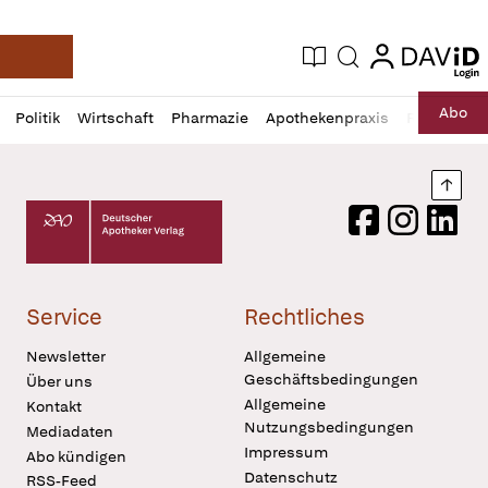
login
login
Aktuelle Ausgabe
Suche
Deutsche Apotheker Zeitung
Profil
Daz
Abo
Politik
Wirtschaft
Pharmazie
Apothekenpraxis
Recht
Sp
öffnen
Pur
Abo
öffnen
Nach
Deutscher Apotheker Verlag Logo
Facebook
Instagram
LinkedI
Service
Rechtliches
Newsletter
Allgemeine
Geschäftsbedingungen
Über uns
Allgemeine
Kontakt
Nutzungsbedingungen
Mediadaten
Impressum
Abo kündigen
Datenschutz
RSS-Feed