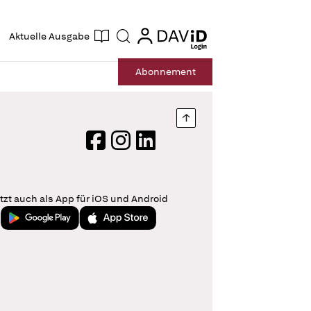
ogin
login
Aktuelle Ausgabe
Suche
Abo
nnement
Nach oben springen
Facebook
Instagram
LinkedIn
tzt auch als App für iOS und Android
Jetzt bei Google Play
Laden im App Store