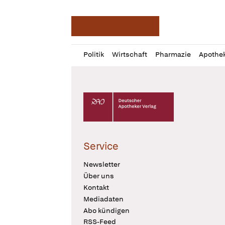
Deutsche Apotheker Ze
Profil
Daz
Politik
Wirtschaft
Pharmazie
Apothe
öffnen
Pur
Abo
öffnen
Deutscher Apotheker Verlag Logo
Service
Newsletter
Über uns
Kontakt
Mediadaten
Abo kündigen
RSS-Feed