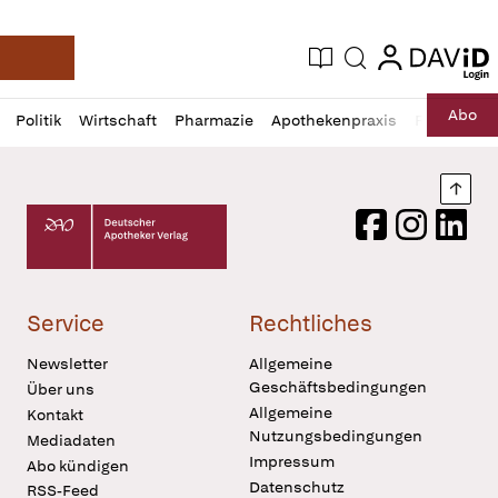
login
login
Aktuelle Ausgabe
Suche
Deutsche Apotheker Zeitung
Profil
Daz
Abo
Politik
Wirtschaft
Pharmazie
Apothekenpraxis
Recht
Sp
öffnen
Pur
Abo
öffnen
Nach
Deutscher Apotheker Verlag Logo
Facebook
Instagram
LinkedI
Service
Rechtliches
Newsletter
Allgemeine
Geschäftsbedingungen
Über uns
Allgemeine
Kontakt
Nutzungsbedingungen
Mediadaten
Impressum
Abo kündigen
Datenschutz
RSS-Feed