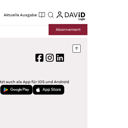
ogin
login
Aktuelle Ausgabe
Suche
Abo
nnement
Nach oben springen
Facebook
Instagram
LinkedIn
tzt auch als App für iOS und Android
Jetzt bei Google Play
Laden im App Store