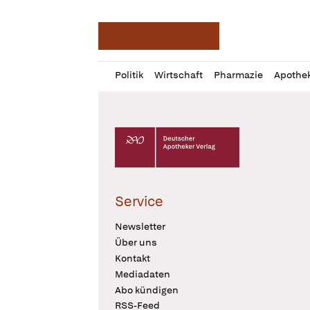
Deutsche Apotheker Ze
Profil
Daz
Politik
Wirtschaft
Pharmazie
Apothe
öffnen
Pur
Abo
öffnen
Deutscher Apotheker Verlag Logo
Service
Newsletter
Über uns
Kontakt
Mediadaten
Abo kündigen
RSS-Feed