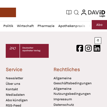
login
login
Aktuelle Ausgabe
Suche
Deutsche Apotheker Zeitung
Profil
Daz
Abo
Politik
Wirtschaft
Pharmazie
Apothekenpraxis
Recht
Sp
öffnen
Pur
Abo
öffnen
Nach
Deutscher Apotheker Verlag Logo
Facebook
Instagram
LinkedI
Service
Rechtliches
Newsletter
Allgemeine
Geschäftsbedingungen
Über uns
Allgemeine
Kontakt
Nutzungsbedingungen
Mediadaten
Impressum
Abo kündigen
Datenschutz
RSS-Feed