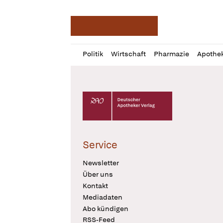
Deutsche Apotheker Ze
Profil
Daz
Politik
Wirtschaft
Pharmazie
Apothe
öffnen
Pur
Abo
öffnen
Deutscher Apotheker Verlag Logo
Service
Newsletter
Über uns
Kontakt
Mediadaten
Abo kündigen
RSS-Feed