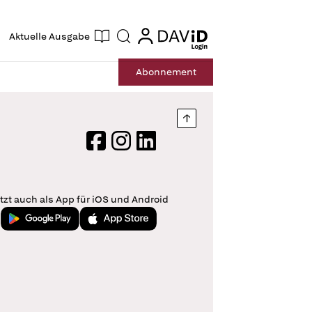
ogin
login
Aktuelle Ausgabe
Suche
Abo
nnement
Nach oben springen
Facebook
Instagram
LinkedIn
tzt auch als App für iOS und Android
Jetzt bei Google Play
Laden im App Store