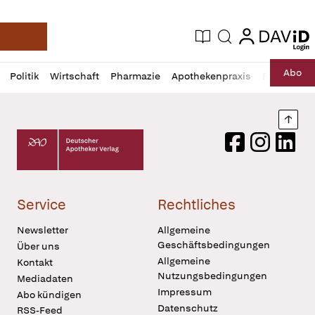
login
login
Aktuelle Ausgabe
Suche
Deutsche Apotheker Zeitung
Profil
Daz
Abo
Politik
Wirtschaft
Pharmazie
Apothekenpraxis
Recht
Sp
öffnen
Pur
Abo
öffnen
Nach
Deutscher Apotheker Verlag Logo
Facebook
Instagram
LinkedI
Service
Rechtliches
Newsletter
Allgemeine
Geschäftsbedingungen
Über uns
Allgemeine
Kontakt
Nutzungsbedingungen
Mediadaten
Impressum
Abo kündigen
Datenschutz
RSS-Feed