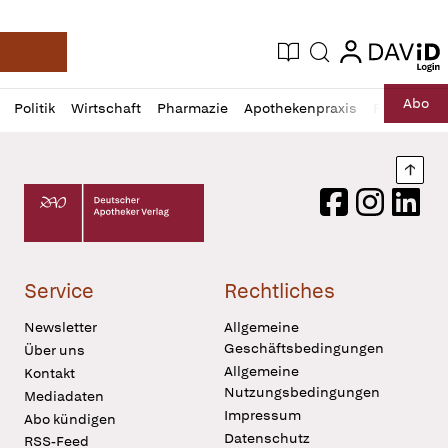
login
login
Aktuelle Ausgabe
Suche
Deutsche Apotheker Zeitung
Profil
Daz
Abo
Politik
Wirtschaft
Pharmazie
Apothekenpraxis
Recht
Sp
öffnen
Pur
Abo
öffnen
Nach
Deutscher Apotheker Verlag Logo
Facebook
Instagram
LinkedI
Service
Rechtliches
Newsletter
Allgemeine
Geschäftsbedingungen
Über uns
Allgemeine
Kontakt
Nutzungsbedingungen
Mediadaten
Impressum
Abo kündigen
Datenschutz
RSS-Feed