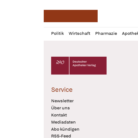
Deutsche Apotheker Ze
Profil
Daz
Politik
Wirtschaft
Pharmazie
Apothe
öffnen
Pur
Abo
öffnen
Deutscher Apotheker Verlag Logo
Service
Newsletter
Über uns
Kontakt
Mediadaten
Abo kündigen
RSS-Feed