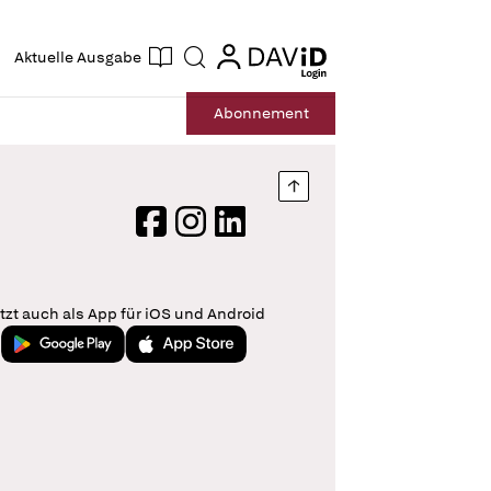
ogin
login
Aktuelle Ausgabe
Suche
Abo
nnement
Nach oben springen
Facebook
Instagram
LinkedIn
tzt auch als App für iOS und Android
Jetzt bei Google Play
Laden im App Store