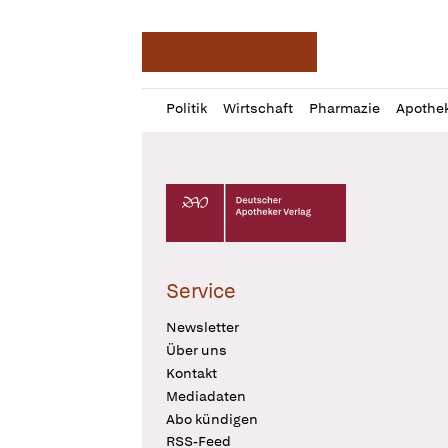
Deutsche Apotheker Ze
Profil
Daz
Politik
Wirtschaft
Pharmazie
Apothe
öffnen
Pur
Abo
öffnen
Deutscher Apotheker Verlag Logo
Service
Newsletter
Über uns
Kontakt
Mediadaten
Abo kündigen
RSS-Feed