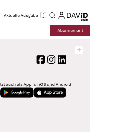
ogin
login
Aktuelle Ausgabe
Suche
Abo
nnement
Nach oben springen
Facebook
Instagram
LinkedIn
tzt auch als App für iOS und Android
Jetzt bei Google Play
Laden im App Store