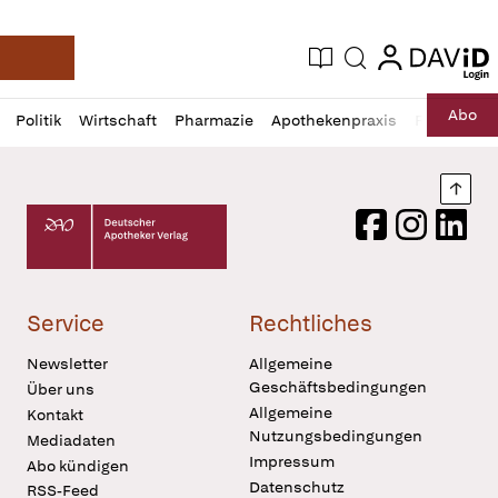
login
login
Aktuelle Ausgabe
Suche
Deutsche Apotheker Zeitung
Profil
Daz
Abo
Politik
Wirtschaft
Pharmazie
Apothekenpraxis
Recht
Sp
öffnen
Pur
Abo
öffnen
Nach
Deutscher Apotheker Verlag Logo
Facebook
Instagram
LinkedI
Service
Rechtliches
Newsletter
Allgemeine
Geschäftsbedingungen
Über uns
Allgemeine
Kontakt
Nutzungsbedingungen
Mediadaten
Impressum
Abo kündigen
Datenschutz
RSS-Feed