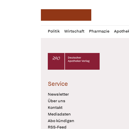
Deutsche Apotheker Ze
Profil
Daz
Politik
Wirtschaft
Pharmazie
Apothe
öffnen
Pur
Abo
öffnen
Deutscher Apotheker Verlag Logo
Service
Newsletter
Über uns
Kontakt
Mediadaten
Abo kündigen
RSS-Feed