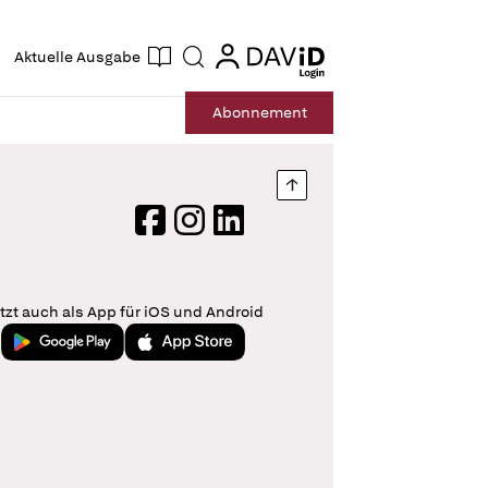
ogin
login
Aktuelle Ausgabe
Suche
Abo
nnement
Nach oben springen
Facebook
Instagram
LinkedIn
tzt auch als App für iOS und Android
Jetzt bei Google Play
Laden im App Store