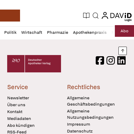
login
login
Aktuelle Ausgabe
Suche
Deutsche Apotheker Zeitung
Profil
Daz
Abo
Politik
Wirtschaft
Pharmazie
Apothekenpraxis
Recht
Sp
öffnen
Pur
Abo
öffnen
Nach
Deutscher Apotheker Verlag Logo
Facebook
Instagram
LinkedI
Service
Rechtliches
Newsletter
Allgemeine
Geschäftsbedingungen
Über uns
Allgemeine
Kontakt
Nutzungsbedingungen
Mediadaten
Impressum
Abo kündigen
Datenschutz
RSS-Feed