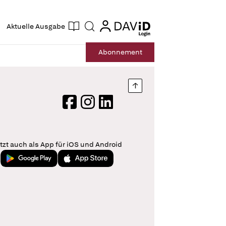
ogin
login
Aktuelle Ausgabe
Suche
Abo
nnement
Nach oben springen
Facebook
Instagram
LinkedIn
tzt auch als App für iOS und Android
Jetzt bei Google Play
Laden im App Store