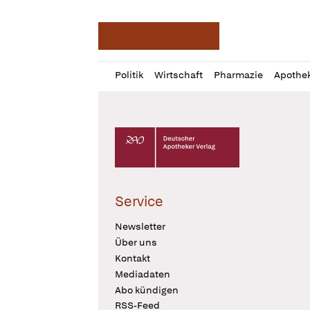
Deutsche Apotheker Ze
Profil
Daz
Politik
Wirtschaft
Pharmazie
Apothe
öffnen
Pur
Abo
öffnen
Deutscher Apotheker Verlag Logo
Service
Newsletter
Über uns
Kontakt
Mediadaten
Abo kündigen
RSS-Feed