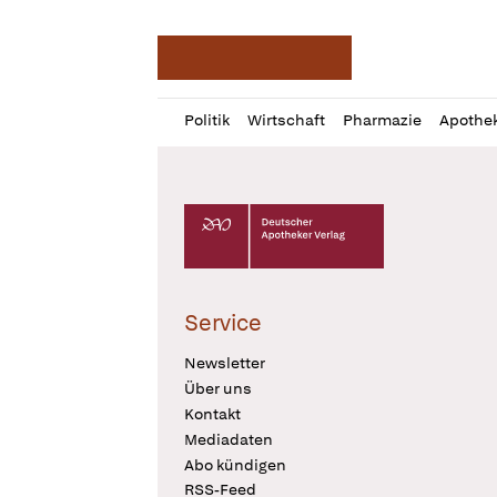
Deutsche Apotheker Ze
Profil
Daz
Politik
Wirtschaft
Pharmazie
Apothe
öffnen
Pur
Abo
öffnen
Deutscher Apotheker Verlag Logo
Service
Newsletter
Über uns
Kontakt
Mediadaten
Abo kündigen
RSS-Feed