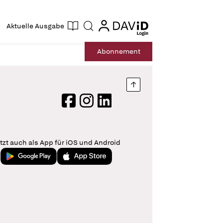
ogin
login
Aktuelle Ausgabe
Suche
Abo
nnement
Nach oben springen
Facebook
Instagram
LinkedIn
tzt auch als App für iOS und Android
Jetzt bei Google Play
Laden im App Store