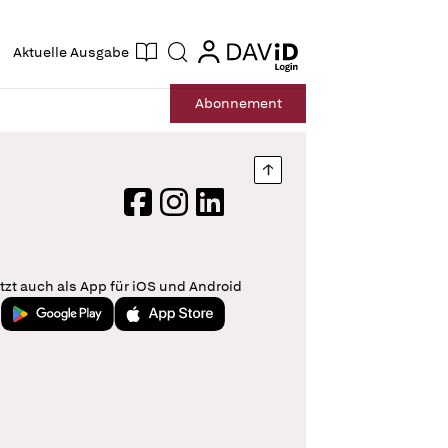
ogin
login
Aktuelle Ausgabe
Suche
Abo
nnement
Nach oben springen
Facebook
Instagram
LinkedIn
tzt auch als App für iOS und Android
Jetzt bei Google Play
Laden im App Store