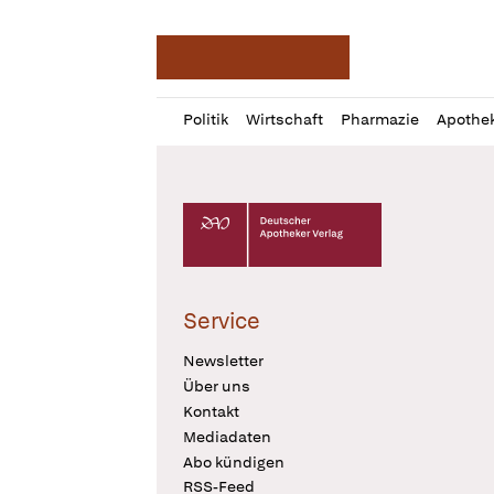
Deutsche Apotheker Ze
Profil
Daz
Politik
Wirtschaft
Pharmazie
Apothe
öffnen
Pur
Abo
öffnen
Deutscher Apotheker Verlag Logo
Service
Newsletter
Über uns
Kontakt
Mediadaten
Abo kündigen
RSS-Feed