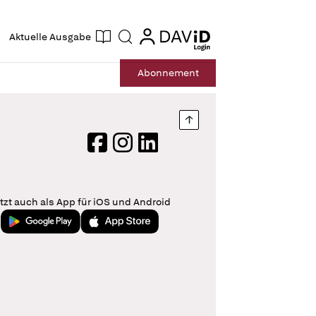
ogin
login
Aktuelle Ausgabe
Suche
Abo
nnement
Nach oben springen
Facebook
Instagram
LinkedIn
tzt auch als App für iOS und Android
Jetzt bei Google Play
Laden im App Store