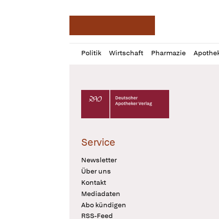
Deutsche Apotheker Ze
Profil
Daz
Politik
Wirtschaft
Pharmazie
Apothe
öffnen
Pur
Abo
öffnen
Deutscher Apotheker Verlag Logo
Service
Newsletter
Über uns
Kontakt
Mediadaten
Abo kündigen
RSS-Feed