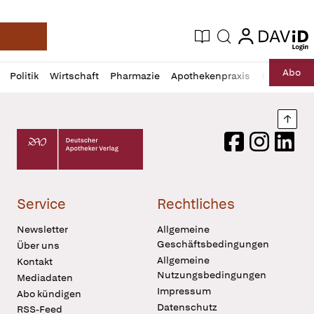
login
login
Aktuelle Ausgabe
Suche
Deutsche Apotheker Zeitung
Profil
Daz
Abo
Politik
Wirtschaft
Pharmazie
Apothekenpraxis
Recht
Sp
öffnen
Pur
Abo
öffnen
Nach
Deutscher Apotheker Verlag Logo
Facebook
Instagram
LinkedI
Service
Rechtliches
Newsletter
Allgemeine
Geschäftsbedingungen
Über uns
Allgemeine
Kontakt
Nutzungsbedingungen
Mediadaten
Impressum
Abo kündigen
Datenschutz
RSS-Feed