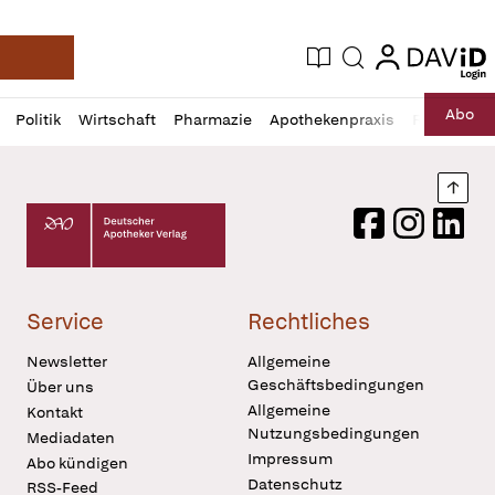
login
login
Aktuelle Ausgabe
Suche
Deutsche Apotheker Zeitung
Profil
Daz
Abo
Politik
Wirtschaft
Pharmazie
Apothekenpraxis
Recht
Sp
öffnen
Pur
Abo
öffnen
Nach
Deutscher Apotheker Verlag Logo
Facebook
Instagram
LinkedI
Service
Rechtliches
Newsletter
Allgemeine
Geschäftsbedingungen
Über uns
Allgemeine
Kontakt
Nutzungsbedingungen
Mediadaten
Impressum
Abo kündigen
Datenschutz
RSS-Feed