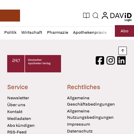
login
login
Aktuelle Ausgabe
Suche
Deutsche Apotheker Zeitung
Profil
Daz
Abo
Politik
Wirtschaft
Pharmazie
Apothekenpraxis
Recht
Sp
öffnen
Pur
Abo
öffnen
Nach
Deutscher Apotheker Verlag Logo
Facebook
Instagram
LinkedI
Service
Rechtliches
Newsletter
Allgemeine
Geschäftsbedingungen
Über uns
Allgemeine
Kontakt
Nutzungsbedingungen
Mediadaten
Impressum
Abo kündigen
Datenschutz
RSS-Feed