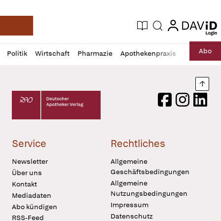
login
login
Aktuelle Ausgabe
Suche
Deutsche Apotheker Zeitung
Profil
Daz
Abo
Politik
Wirtschaft
Pharmazie
Apothekenpraxis
Recht
Sp
öffnen
Pur
Abo
öffnen
Nach
Deutscher Apotheker Verlag Logo
Facebook
Instagram
LinkedI
Service
Rechtliches
Newsletter
Allgemeine
Geschäftsbedingungen
Über uns
Allgemeine
Kontakt
Nutzungsbedingungen
Mediadaten
Impressum
Abo kündigen
Datenschutz
RSS-Feed