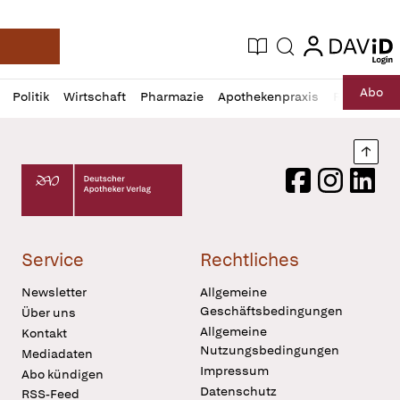
login
login
Aktuelle Ausgabe
Suche
Deutsche Apotheker Zeitung
Profil
Daz
Abo
Politik
Wirtschaft
Pharmazie
Apothekenpraxis
Recht
Sp
öffnen
Pur
Abo
öffnen
Nach
Deutscher Apotheker Verlag Logo
Facebook
Instagram
LinkedI
Service
Rechtliches
Newsletter
Allgemeine
Geschäftsbedingungen
Über uns
Allgemeine
Kontakt
Nutzungsbedingungen
Mediadaten
Impressum
Abo kündigen
Datenschutz
RSS-Feed