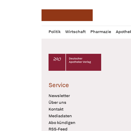
Deutsche Apotheker Ze
Profil
Daz
Politik
Wirtschaft
Pharmazie
Apothe
öffnen
Pur
Abo
öffnen
Deutscher Apotheker Verlag Logo
Service
Newsletter
Über uns
Kontakt
Mediadaten
Abo kündigen
RSS-Feed