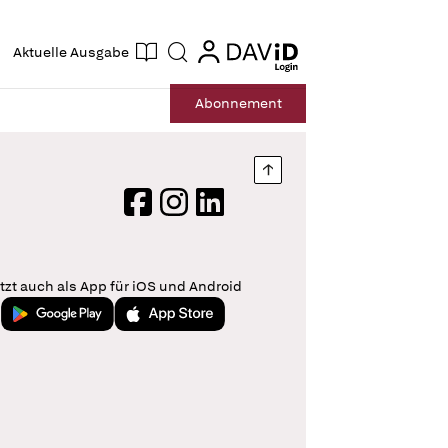
ogin
login
Aktuelle Ausgabe
Suche
Abo
nnement
Nach oben springen
Facebook
Instagram
LinkedIn
tzt auch als App für iOS und Android
Jetzt bei Google Play
Laden im App Store