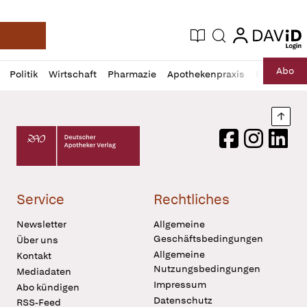
login
login
Aktuelle Ausgabe
Suche
Deutsche Apotheker Zeitung
Profil
Daz
Abo
Politik
Wirtschaft
Pharmazie
Apothekenpraxis
Recht
Sp
öffnen
Pur
Abo
öffnen
Nach
Deutscher Apotheker Verlag Logo
Facebook
Instagram
LinkedI
Service
Rechtliches
Newsletter
Allgemeine
Geschäftsbedingungen
Über uns
Allgemeine
Kontakt
Nutzungsbedingungen
Mediadaten
Impressum
Abo kündigen
Datenschutz
RSS-Feed