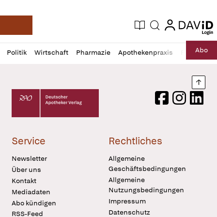
login
login
Aktuelle Ausgabe
Suche
Deutsche Apotheker Zeitung
Profil
Daz
Abo
Politik
Wirtschaft
Pharmazie
Apothekenpraxis
Recht
Sp
öffnen
Pur
Abo
öffnen
Nach
Deutscher Apotheker Verlag Logo
Facebook
Instagram
LinkedI
Service
Rechtliches
Newsletter
Allgemeine
Geschäftsbedingungen
Über uns
Allgemeine
Kontakt
Nutzungsbedingungen
Mediadaten
Impressum
Abo kündigen
Datenschutz
RSS-Feed