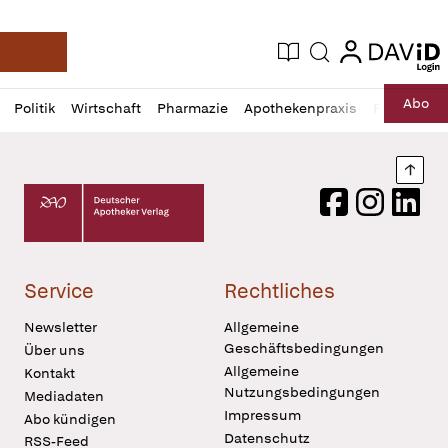
login
login
Aktuelle Ausgabe
Suche
Deutsche Apotheker Zeitung
Profil
Daz
Abo
Politik
Wirtschaft
Pharmazie
Apothekenpraxis
Recht
Sp
öffnen
Pur
Abo
öffnen
Nach
Deutscher Apotheker Verlag Logo
Facebook
Instagram
LinkedI
Service
Rechtliches
Newsletter
Allgemeine
Geschäftsbedingungen
Über uns
Allgemeine
Kontakt
Nutzungsbedingungen
Mediadaten
Impressum
Abo kündigen
Datenschutz
RSS-Feed