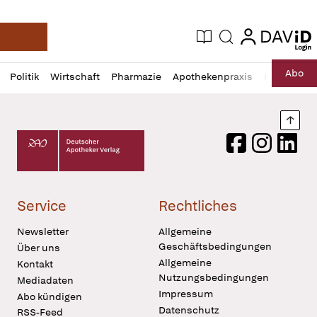
login
login
Aktuelle Ausgabe
Suche
Deutsche Apotheker Zeitung
Profil
Daz
Abo
Politik
Wirtschaft
Pharmazie
Apothekenpraxis
Recht
Sp
öffnen
Pur
Abo
öffnen
Nach
Deutscher Apotheker Verlag Logo
Facebook
Instagram
LinkedI
Service
Rechtliches
Newsletter
Allgemeine
Geschäftsbedingungen
Über uns
Allgemeine
Kontakt
Nutzungsbedingungen
Mediadaten
Impressum
Abo kündigen
Datenschutz
RSS-Feed