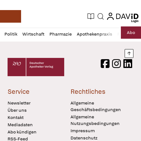
login
login
Aktuelle Ausgabe
Suche
Deutsche Apotheker Zeitung
Profil
Daz
Abo
Politik
Wirtschaft
Pharmazie
Apothekenpraxis
Recht
Sp
öffnen
Pur
Abo
öffnen
Nach
Deutscher Apotheker Verlag Logo
Facebook
Instagram
LinkedI
Service
Rechtliches
Newsletter
Allgemeine
Geschäftsbedingungen
Über uns
Allgemeine
Kontakt
Nutzungsbedingungen
Mediadaten
Impressum
Abo kündigen
Datenschutz
RSS-Feed