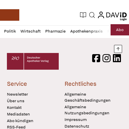
login
login
Aktuelle Ausgabe
Suche
Deutsche Apotheker Zeitung
Profil
Daz
Abo
Politik
Wirtschaft
Pharmazie
Apothekenpraxis
Recht
Sp
öffnen
Pur
Abo
öffnen
Nach
Deutscher Apotheker Verlag Logo
Facebook
Instagram
LinkedI
Service
Rechtliches
Newsletter
Allgemeine
Geschäftsbedingungen
Über uns
Allgemeine
Kontakt
Nutzungsbedingungen
Mediadaten
Impressum
Abo kündigen
Datenschutz
RSS-Feed