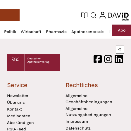
login
login
Aktuelle Ausgabe
Suche
Deutsche Apotheker Zeitung
Profil
Daz
Abo
Politik
Wirtschaft
Pharmazie
Apothekenpraxis
Recht
Sp
öffnen
Pur
Abo
öffnen
Nach
Deutscher Apotheker Verlag Logo
Facebook
Instagram
LinkedI
Service
Rechtliches
Newsletter
Allgemeine
Geschäftsbedingungen
Über uns
Allgemeine
Kontakt
Nutzungsbedingungen
Mediadaten
Impressum
Abo kündigen
Datenschutz
RSS-Feed