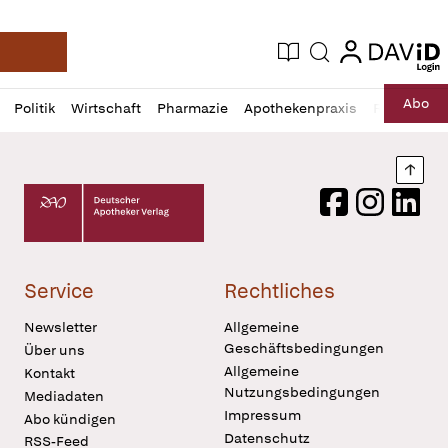
login
login
Aktuelle Ausgabe
Suche
Deutsche Apotheker Zeitung
Profil
Daz
Abo
Politik
Wirtschaft
Pharmazie
Apothekenpraxis
Recht
Sp
öffnen
Pur
Abo
öffnen
Nach
Deutscher Apotheker Verlag Logo
Facebook
Instagram
LinkedI
Service
Rechtliches
Newsletter
Allgemeine
Geschäftsbedingungen
Über uns
Allgemeine
Kontakt
Nutzungsbedingungen
Mediadaten
Impressum
Abo kündigen
Datenschutz
RSS-Feed