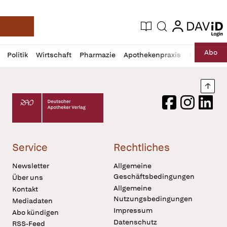
login
login
Aktuelle Ausgabe
Suche
Deutsche Apotheker Zeitung
Profil
Daz
Abo
Politik
Wirtschaft
Pharmazie
Apothekenpraxis
Recht
Sp
öffnen
Pur
Abo
öffnen
Nach
Deutscher Apotheker Verlag Logo
Facebook
Instagram
LinkedI
Service
Rechtliches
Newsletter
Allgemeine
Geschäftsbedingungen
Über uns
Allgemeine
Kontakt
Nutzungsbedingungen
Mediadaten
Impressum
Abo kündigen
Datenschutz
RSS-Feed