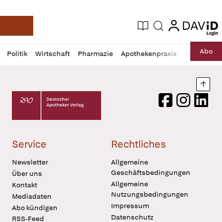
login
login
Aktuelle Ausgabe
Suche
Deutsche Apotheker Zeitung
Profil
Daz
Abo
Politik
Wirtschaft
Pharmazie
Apothekenpraxis
Recht
Sp
öffnen
Pur
Abo
öffnen
Nach
Deutscher Apotheker Verlag Logo
Facebook
Instagram
LinkedI
Service
Rechtliches
Newsletter
Allgemeine
Geschäftsbedingungen
Über uns
Allgemeine
Kontakt
Nutzungsbedingungen
Mediadaten
Impressum
Abo kündigen
Datenschutz
RSS-Feed