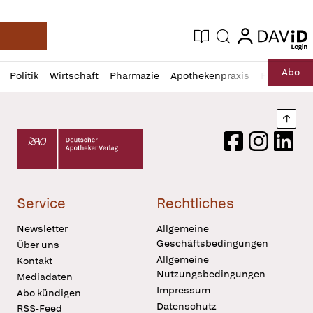
login
login
Aktuelle Ausgabe
Suche
Deutsche Apotheker Zeitung
Profil
Daz
Abo
Politik
Wirtschaft
Pharmazie
Apothekenpraxis
Recht
Sp
öffnen
Pur
Abo
öffnen
Nach
Deutscher Apotheker Verlag Logo
Facebook
Instagram
LinkedI
Service
Rechtliches
Newsletter
Allgemeine
Geschäftsbedingungen
Über uns
Allgemeine
Kontakt
Nutzungsbedingungen
Mediadaten
Impressum
Abo kündigen
Datenschutz
RSS-Feed