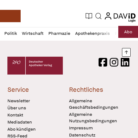
login
login
Aktuelle Ausgabe
Suche
Deutsche Apotheker Zeitung
Profil
Daz
Abo
Politik
Wirtschaft
Pharmazie
Apothekenpraxis
Recht
Sp
öffnen
Pur
Abo
öffnen
Nach
Deutscher Apotheker Verlag Logo
Facebook
Instagram
LinkedI
Service
Rechtliches
Newsletter
Allgemeine
Geschäftsbedingungen
Über uns
Allgemeine
Kontakt
Nutzungsbedingungen
Mediadaten
Impressum
Abo kündigen
Datenschutz
RSS-Feed