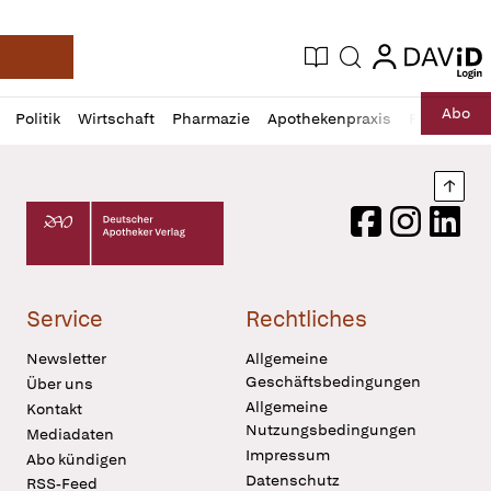
login
login
Aktuelle Ausgabe
Suche
Deutsche Apotheker Zeitung
Profil
Daz
Abo
Politik
Wirtschaft
Pharmazie
Apothekenpraxis
Recht
Sp
öffnen
Pur
Abo
öffnen
Nach
Deutscher Apotheker Verlag Logo
Facebook
Instagram
LinkedI
Service
Rechtliches
Newsletter
Allgemeine
Geschäftsbedingungen
Über uns
Allgemeine
Kontakt
Nutzungsbedingungen
Mediadaten
Impressum
Abo kündigen
Datenschutz
RSS-Feed