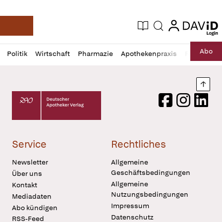
login
login
Aktuelle Ausgabe
Suche
Deutsche Apotheker Zeitung
Profil
Daz
Abo
Politik
Wirtschaft
Pharmazie
Apothekenpraxis
Recht
Sp
öffnen
Pur
Abo
öffnen
Nach
Deutscher Apotheker Verlag Logo
Facebook
Instagram
LinkedI
Service
Rechtliches
Newsletter
Allgemeine
Geschäftsbedingungen
Über uns
Allgemeine
Kontakt
Nutzungsbedingungen
Mediadaten
Impressum
Abo kündigen
Datenschutz
RSS-Feed