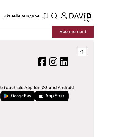
ogin
login
Aktuelle Ausgabe
Suche
Abo
nnement
Nach oben springen
Facebook
Instagram
LinkedIn
tzt auch als App für iOS und Android
Jetzt bei Google Play
Laden im App Store