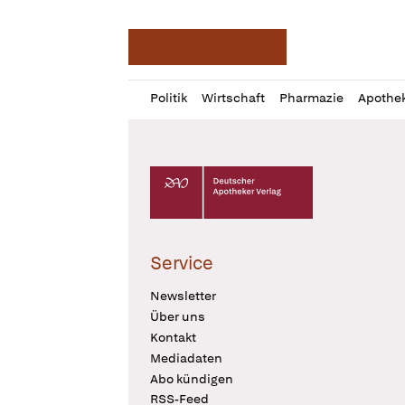
Deutsche Apotheker Ze
Profil
Daz
Politik
Wirtschaft
Pharmazie
Apothe
öffnen
Pur
Abo
öffnen
Deutscher Apotheker Verlag Logo
Service
Newsletter
Über uns
Kontakt
Mediadaten
Abo kündigen
RSS-Feed