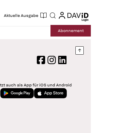
ogin
login
Aktuelle Ausgabe
Suche
Abo
nnement
Nach oben springen
Facebook
Instagram
LinkedIn
tzt auch als App für iOS und Android
Jetzt bei Google Play
Laden im App Store