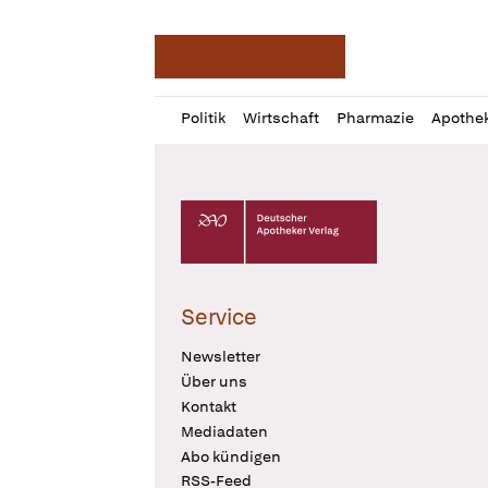
Deutsche Apotheker Ze
Profil
Daz
Politik
Wirtschaft
Pharmazie
Apothe
öffnen
Pur
Abo
öffnen
Deutscher Apotheker Verlag Logo
Service
Newsletter
Über uns
Kontakt
Mediadaten
Abo kündigen
RSS-Feed