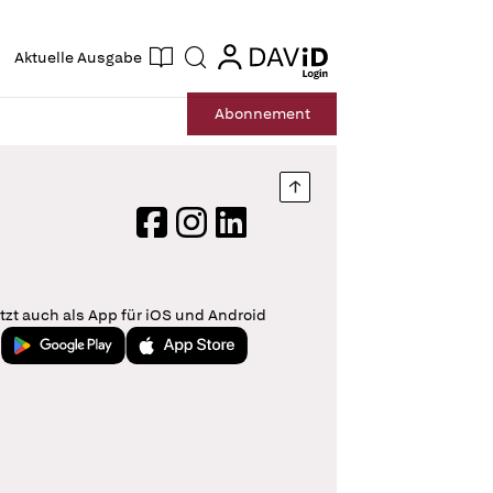
ogin
login
Aktuelle Ausgabe
Suche
Abo
nnement
Nach oben springen
Facebook
Instagram
LinkedIn
tzt auch als App für iOS und Android
Jetzt bei Google Play
Laden im App Store