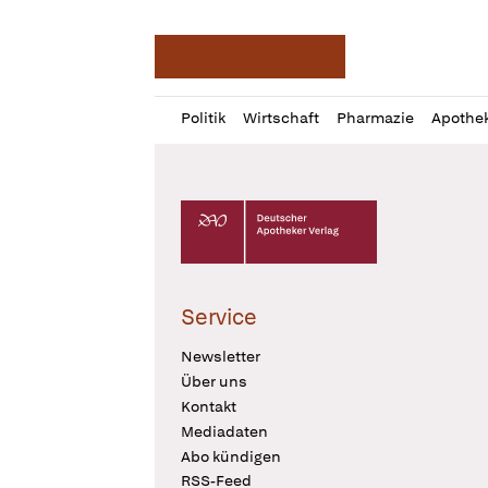
Deutsche Apotheker Ze
Profil
Daz
Politik
Wirtschaft
Pharmazie
Apothe
öffnen
Pur
Abo
öffnen
Deutscher Apotheker Verlag Logo
Service
Newsletter
Über uns
Kontakt
Mediadaten
Abo kündigen
RSS-Feed