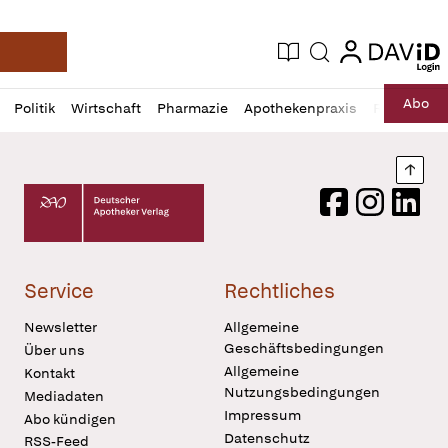
login
login
Aktuelle Ausgabe
Suche
Deutsche Apotheker Zeitung
Profil
Daz
Abo
Politik
Wirtschaft
Pharmazie
Apothekenpraxis
Recht
Sp
öffnen
Pur
Abo
öffnen
Nach
Deutscher Apotheker Verlag Logo
Facebook
Instagram
LinkedI
Service
Rechtliches
Newsletter
Allgemeine
Geschäftsbedingungen
Über uns
Allgemeine
Kontakt
Nutzungsbedingungen
Mediadaten
Impressum
Abo kündigen
Datenschutz
RSS-Feed