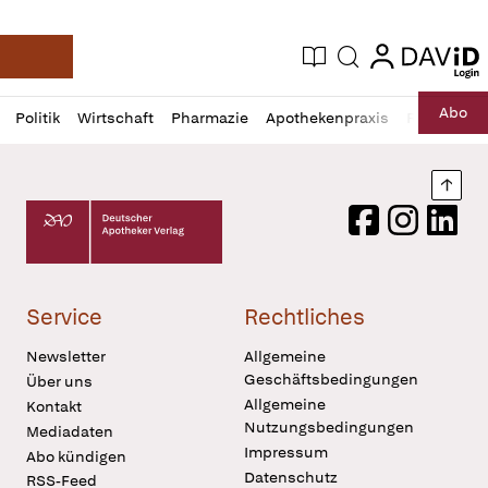
login
login
Aktuelle Ausgabe
Suche
Deutsche Apotheker Zeitung
Profil
Daz
Abo
Politik
Wirtschaft
Pharmazie
Apothekenpraxis
Recht
Sp
öffnen
Pur
Abo
öffnen
Nach
Deutscher Apotheker Verlag Logo
Facebook
Instagram
LinkedI
Service
Rechtliches
Newsletter
Allgemeine
Geschäftsbedingungen
Über uns
Allgemeine
Kontakt
Nutzungsbedingungen
Mediadaten
Impressum
Abo kündigen
Datenschutz
RSS-Feed